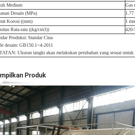
nuh Medium
Gas 
anan Desain (MPa)
1.77
mit Korosi ((mm)
1 m
sitas Rata-rata ((kg/cm3))
420-
ndar Produksi: Standar Cina
e desain: GB150.1~4-2011
ATAN: Ukuran tangki akan melakukan perubahan yang sesuai untuk
mpilkan Produk