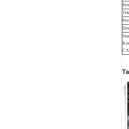
Pe
Tek
Per
Den
Sta
Kod
CAT
Ta