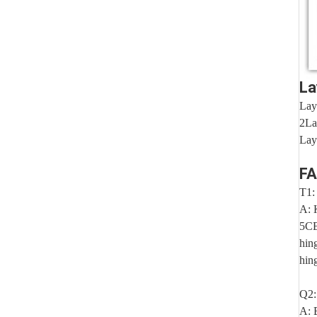
La
Lay
2La
Lay
F
T1:
A: 
5CB
hin
hin
Q2:
A: 