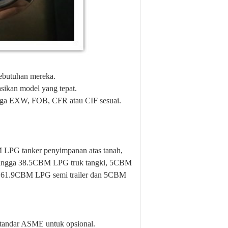
ebutuhan mereka.
sikan model yang tepat.
arga EXW, FOB, CFR atau CIF sesuai.
LPG tanker penyimpanan atas tanah,
ngga 38.5CBM LPG truk tangki, 5CBM
a 61.9CBM LPG semi trailer dan 5CBM
tandar ASME untuk opsional.