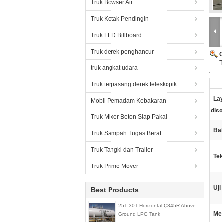
Truk Bowser Air
Truk Kotak Pendingin
Truk LED Billboard
Truk derek penghancur
truk angkat udara
Truk terpasang derek teleskopik
Lay
Mobil Pemadam Kebakaran
dis
Truk Mixer Beton Siap Pakai
Ba
Truk Sampah Tugas Berat
Truk Tangki dan Trailer
Te
Truk Prime Mover
Uji
Best Products
25T 30T Horizontal Q345R Above
Me
Ground LPG Tank