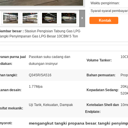
Waktu pengiriman:
Syarat-syarat pembayar
Kontak
Gambar besar :
Stasiun Pengisian Tabung Gas LPG
Tangki Penyimpanan Gas LPG Besar 10CBM 5 Ton
anan purna jual
Pasokan suku cadang dan
10CB
Volume Tanker:
ediakan:
dukungan insinyur
han tangki:
Q345R/SA516
Bahan pemuatan:
Prop
1.77Mpa
20Kg
kanan desain:
Kepadatan Sedang:
520K
Uji Tarik, Kekuatan, Dampak
Ketebalan Shell dan
10m
 sifat mekanik:
Endplate:
mengangkut tangki propana besar
tangki penyimp
nyoroti:
,