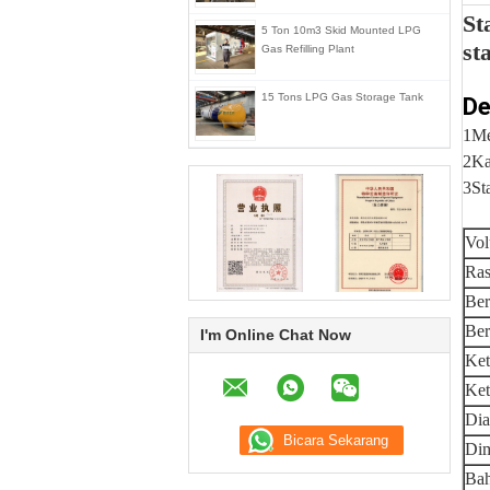
St
5 Ton 10m3 Skid Mounted LPG
st
Gas Refilling Plant
15 Tons LPG Gas Storage Tank
De
1Me
2Ka
3St
Vol
Ras
Ber
Ber
I'm Online Chat Now
Ket
Ket
Dia
Dim
Bah