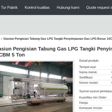
Tur Pabrik
Kontrol kualitas
Hubungi kami
Quote request 
Stasiun Pengisian Tabung Gas LPG Tangki Penyimpanan Gas LPG Besar 10
asiun Pengisian Tabung Gas LPG Tangki Peny
CBM 5 Ton
Detail produk:
Tempat asal:
Nama merek:
Sertifikasi:
Nomor model:
Syarat-syarat pembaya
Kuantitas min Order:
Harga:
Kemasan rincian: