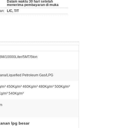
Dalam waktu 30 hari setelah
menerima pembayaran di muka
an:
L/C, T/T
M/10000Liter/5MT/5ton
ana/Liquefied Petroleum Gas/LPG
/m³ 450Kg/m³ 460Kg/m³ 480Kg/m³ 500Kg/m³
g/m³ 540Kg/m³
m
anan lpg besar