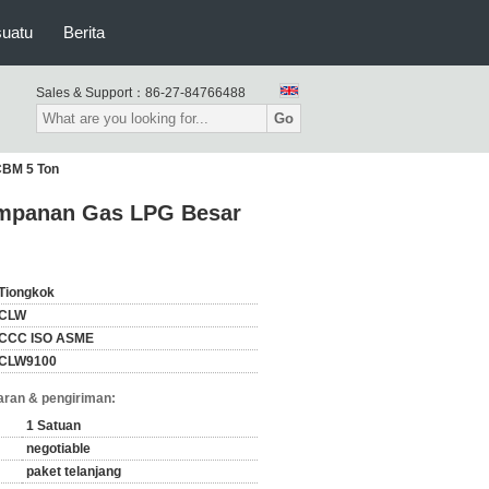
suatu
Berita
Sales & Support：
86-27-84766488
Go
CBM 5 Ton
impanan Gas LPG Besar
Tiongkok
CLW
CCC ISO ASME
CLW9100
ran & pengiriman:
1 Satuan
negotiable
paket telanjang