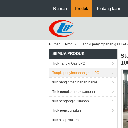
Rumah
Produk
Tentang kami
Rumah
Produk
Tangki penyimpanan gas LPG
SEMUA PRODUK
St
10
Truk Tangki Gas LPG
Tangki penyimpanan gas LPG
truk pengiriman bahan bakar
Truk pengkompres sampah
truk pengangkut limbah
Truk pencuci jalan
truk hisap vakum