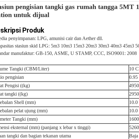
asiun pengisian tangki gas rumah tangga 5MT
ation untuk dijual
skripsi Produk
dia penyimpanan: LPG, amunisi cair dan Aether dll.
pasitas stasiun skid LPG: 5m3 10m3 15
m3 20m3 30m3 40m3 45m3 50m3
andar manufaktur: GB-150, ASME, U STAMP, CCC, ISO9001: 2008
ume Tangki (CBM/Liter)
10 C
io pengisian
0.95
at Pengisi ((kg)
4950
at tangki ((kg)
2950
ebalan Shell (mm)
10.0
ebalan pelat ujung (mm)
10.0
meter Tangki (mm)
160
ensi eksternal (mm) (panjang x lebar x tinggi)
526
an tangki dan bagian tekanan utama
Baja