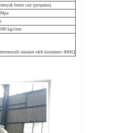
minyak bumi cair (propana)
 Mpa
m
590 kg/cbm
 memenuhi muatan oleh kontainer 40HQ