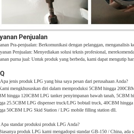
yanan Penjualan
anan Pra-penjualan: Berkomunikasi dengan pelanggan, menganalisis k
yanan Penjualan: Menyediakan solusi teknis profesional, merekomenda
anan purna jual: Untuk produk yang berbeda, kami dapat mengutip h
AQ
 Apa jenis produk LPG yang bisa saya pesan dari perusahaan Anda?
Kami mengkhususkan diri dalam memproduksi 5CBM hingga 200CBM 
M hingga 120CBM LPG tanker penyimpanan bawah tanah, 5CBM hi
gga 25.5CBM LPG dispenser truck/LPG bobtail truck, 40CBM hingg
gga 50CBM LPG Skid Station / LPG mobile filling station dll.
 Apa standar produksi produk LPG Anda?
Biasanya produk LPG kami mengadopsi standar GB-150 / China, ada s