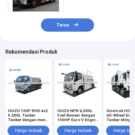
tinggi
Terus
Rekomendasi Produk
ISUZU 100P RHD 4x2
ISUZU NPR 6,000L
Sinotruk HOW
5.000L Tanker
Fuel Bowser dengan
All-Wheel Driv
Tanker dengan mesin
150HP Euro V Engine
Tanker Minyak
120HP dan anti-
dan Dispenser Bahan
mentah denga
korosi tank untuk
Bakar Terintegrasi
mesin diesel 
Harga terbaik
Harga terbaik
Harga terb
mobil pengisian
untuk Pengisian
dan tangki baj