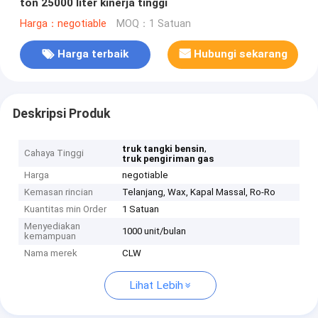
ton 25000 liter kinerja tinggi
Harga：negotiable
MOQ：1 Satuan
Harga terbaik
Hubungi sekarang
Deskripsi Produk
,
truk tangki bensin
Cahaya Tinggi
truk pengiriman gas
Harga
negotiable
Kemasan rincian
Telanjang, Wax, Kapal Massal, Ro-Ro
Kuantitas min Order
1 Satuan
Menyediakan
1000 unit/bulan
kemampuan
Nama merek
CLW
Lihat Lebih