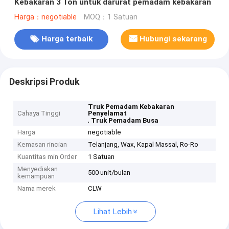
Kebakaran 3 Ton untuk darurat pemadam kebakaran
Harga：negotiable
MOQ：1 Satuan
Harga terbaik
Hubungi sekarang
Deskripsi Produk
Truk Pemadam Kebakaran
Cahaya Tinggi
Penyelamat
,
Truk Pemadam Busa
Harga
negotiable
Kemasan rincian
Telanjang, Wax, Kapal Massal, Ro-Ro
Kuantitas min Order
1 Satuan
Menyediakan
500 unit/bulan
kemampuan
Nama merek
CLW
Lihat Lebih