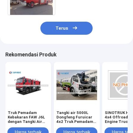
darurat pemadam kebakaran
Terus
Rekomendasi Produk
Truk Pemadam
Tangki air 5000L
SINOTRUK H
Kebakaran FAW J6L
Dongfeng Furuicar
4x4 Offroad Fi
dengan Tangki Air
4x2 Truk Pemadam
Engine Truck 
5000L Tangki Busa
Kebakaran
Tangki Bubuk A
2000L dan Pompa
4000 - 6000L
Harga terbaik
Harga terbaik
Harga terb