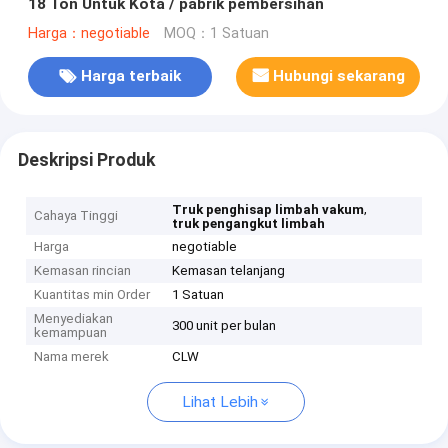
18 Ton Untuk Kota / pabrik pembersihan
Harga：negotiable
MOQ：1 Satuan
Harga terbaik
Hubungi sekarang
Deskripsi Produk
,
Truk penghisap limbah vakum
Cahaya Tinggi
truk pengangkut limbah
Harga
negotiable
Kemasan rincian
Kemasan telanjang
Kuantitas min Order
1 Satuan
Menyediakan
300 unit per bulan
kemampuan
Nama merek
CLW
Lihat Lebih