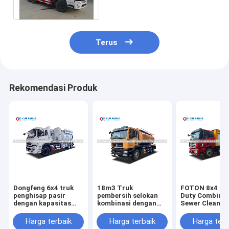
pembersihan
Terus
Rekomendasi Produk
Dongfeng 6x4 truk
18m3 Truk
FOTON 8x4 He
penghisap pasir
pembersih selokan
Duty Combinat
dengan kapasitas
kombinasi dengan
Sewer Cleanin
12-15m3, pengumpul
3.500 psi Jetting
Vacuum Truc
debu siklon &
Tekanan Tinggi dan
dengan Jettin
Harga terbaik
Harga terbaik
Harga terb
perlindungan banjir
≥8m Depth vacuum
Tekanan Tingg