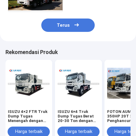
Bagian Depan Tipping
Terus
Rekomendasi Produk
ISUZU 4×2 FTR Truk
ISUZU 6×4 Truk
FOTON AUMAN
Dump Tugas
Dump Tugas Berat
350HP 20T 30
Menengah dengan
20-30 Ton dengan
Penghancur
Kapasitas Bak 8-12
Bodi Baja Tarik
Meter Kubik dan
Tinggi untuk Beban
Harga terbaik
Harga terbaik
Harga terb
Mesin 220-280 HP
Berat