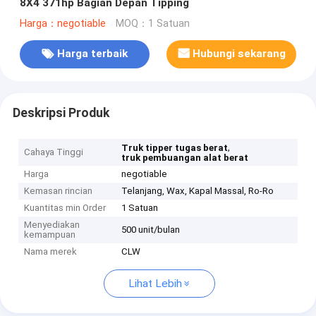
8X4 371hp Bagian Depan Tipping
Harga：negotiable
MOQ：1 Satuan
Harga terbaik
Hubungi sekarang
Deskripsi Produk
,
Truk tipper tugas berat
Cahaya Tinggi
truk pembuangan alat berat
Harga
negotiable
Kemasan rincian
Telanjang, Wax, Kapal Massal, Ro-Ro
Kuantitas min Order
1 Satuan
Menyediakan
500 unit/bulan
kemampuan
Nama merek
CLW
Lihat Lebih