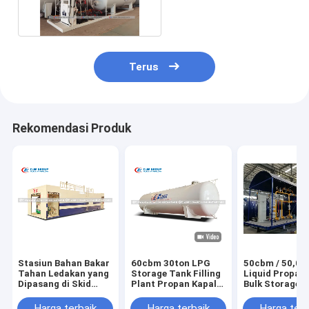
Pengisian Skala
Terus
Rekomendasi Produk
Stasiun Bahan Bakar
60cbm 30ton LPG
50cbm / 50,00
Tahan Ledakan yang
Storage Tank Filling
Liquid Propan
Dipasang di Skid
Plant Propan Kapal
Bulk Storage 
50m³ – Pengisian
Tekanan
Dispenser Tan
Bahan Bakar di
Q345R / SA51
Harga terbaik
Harga terbaik
Harga terb