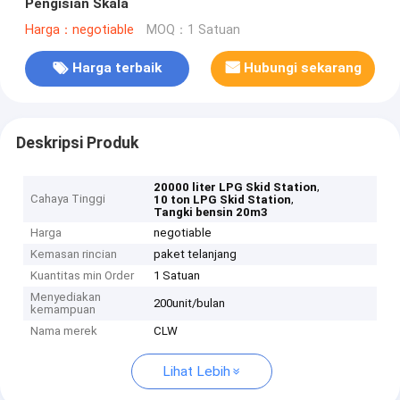
Pengisian Skala
Harga：negotiable
MOQ：1 Satuan
Harga terbaik
Hubungi sekarang
Deskripsi Produk
,
20000 liter LPG Skid Station
Cahaya Tinggi
,
10 ton LPG Skid Station
Tangki bensin 20m3
Harga
negotiable
Kemasan rincian
paket telanjang
Kuantitas min Order
1 Satuan
Menyediakan
200unit/bulan
kemampuan
Nama merek
CLW
Lihat Lebih