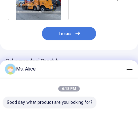
Duty Wrecker Truk
Pengangkut
Terus
Rekomendasi Produk
Ms. Alice
6:18 PM
Good day, what product are you looking for?
Shacman X3000
SHACMAN X3000
Truk Flatbed 
420HP 8x4
6x4 Traktor Traktor
FTR 4x2 deng
Integrated Wrecker
dengan 430 HP
Knuckle Crane 
Truck untuk Heavy-
Mesin dan 8-ton
Ton dan Mesin