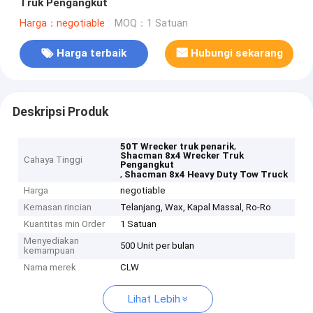
Truk Pengangkut
Harga：negotiable
MOQ：1 Satuan
Harga terbaik
Hubungi sekarang
Deskripsi Produk
,
50T Wrecker truk penarik
Shacman 8x4 Wrecker Truk
Cahaya Tinggi
Pengangkut
,
Shacman 8x4 Heavy Duty Tow Truck
Harga
negotiable
Kemasan rincian
Telanjang, Wax, Kapal Massal, Ro-Ro
Kuantitas min Order
1 Satuan
Menyediakan
500 Unit per bulan
kemampuan
Nama merek
CLW
Lihat Lebih