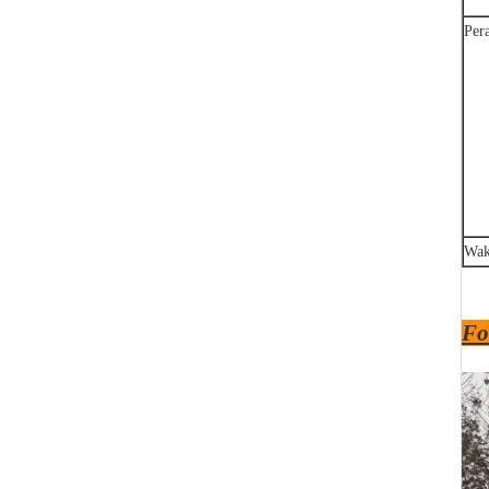
Per
Wak
Fo