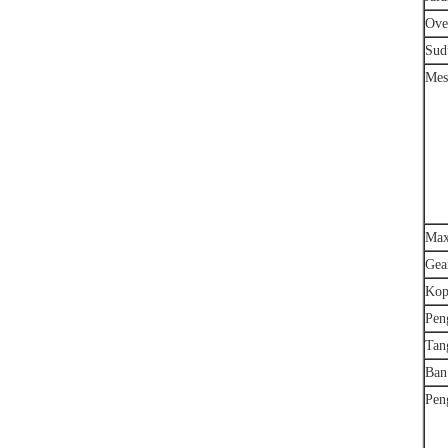
Ove
Sud
Mes
Max
Gea
Kop
Pen
Tan
Ban
Pen