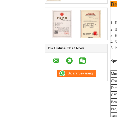
De
1. 
2. 
3. 
4. 3
5. 
I'm Online Chat Now
Spe
Mod
Cha
Dim
GV
Ber
Pan
Jal