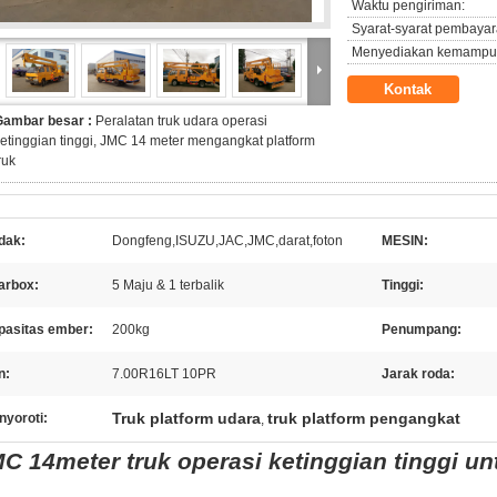
Waktu pengiriman:
Syarat-syarat pembayar
Menyediakan kemampu
Kontak
Gambar besar :
Peralatan truk udara operasi
etinggian tinggi, JMC 14 meter mengangkat platform
ruk
dak:
Dongfeng,ISUZU,JAC,JMC,darat,foton
MESIN:
arbox:
5 Maju & 1 terbalik
Tinggi:
pasitas ember:
200kg
Penumpang:
n:
7.00R16LT 10PR
Jarak roda:
Truk platform udara
truk platform pengangkat
nyoroti:
,
C 14meter truk operasi ketinggian tinggi u