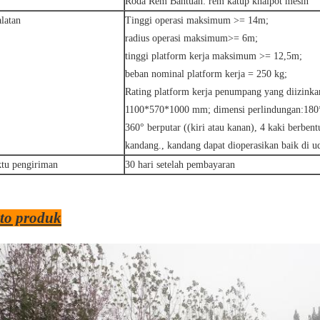
Roda Rem Bantuan: rem katup knalpot mesin
alatan
Tinggi operasi maksimum >= 14m;
radius operasi maksimum>= 6m;
tinggi platform kerja maksimum >= 12,5m;
beban nominal platform kerja = 250 kg;
Rating platform kerja penumpang yang diizinkan
1100*570*1000 mm; dimensi perlindungan:18
360° berputar ((kiri atau kanan), 4 kaki berbent
kandang., kandang dapat dioperasikan baik di u
tu pengiriman
30 hari setelah pembayaran
to produk