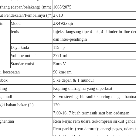
rhang (depan/belakang) (mm)
1065/2075
ut Pendekatan/Pembalinya ((°)
27/10
JX493zlq5
in
Model
Jenis
Injeksi langsung tipe 4-tak, 4-silinder in-line 
dan inter-pendingin
Daya kuda
115 hp
Volume output
2771 ml
Standar emisi
Euro V
. kecepatan
90 km/jam
rbox
5 ke depan & 1 mundur
ling
Kopling diafragma yang diperkuat
gemudi
Servo steering, hidraulik steering dengan bantu
gki bahan bakar (L)
120
7.00-16, 7 buah termasuk satu ban cadangan
ghentian
Rem kerja: rem udara terkompresi sirkuit ganda
Rem parkir: (rem darurat): energi pegas, udara 