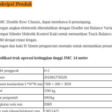
skripsi Produk
JMC Double Row Chassis, dapat membawa 6 penumpang.
lengan angkat elektronik dikendalikan dengan Doulbe sisi Balance Vavl
Empat Silinder Hidrolik Kontrol Kaki untuk memastikan Truck Balance
60 derajat rotasi lengan.
lengan dan kaki H Sistem penguncian otomatis untuk memastikan pen
sifikasi truk operasi ketinggian tinggi JMC 14 meter
el penggerak
4×2
JX1061TSG25
ssis
ensi keseluruhan L*W*H mm
7300 × 200 × 3050
W
5390 kg
at pengendali
5065kg
3360
gkalan roda mm
ur roda (depan/belakang) mm
1385/1425