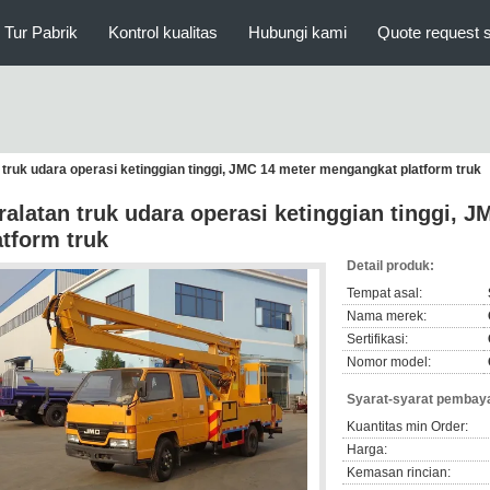
Tur Pabrik
Kontrol kualitas
Hubungi kami
Quote request 
 truk udara operasi ketinggian tinggi, JMC 14 meter mengangkat platform truk
ralatan truk udara operasi ketinggian tinggi,
atform truk
Detail produk:
Tempat asal:
Nama merek:
Sertifikasi:
Nomor model:
Syarat-syarat pembaya
Kuantitas min Order:
Harga:
Kemasan rincian: