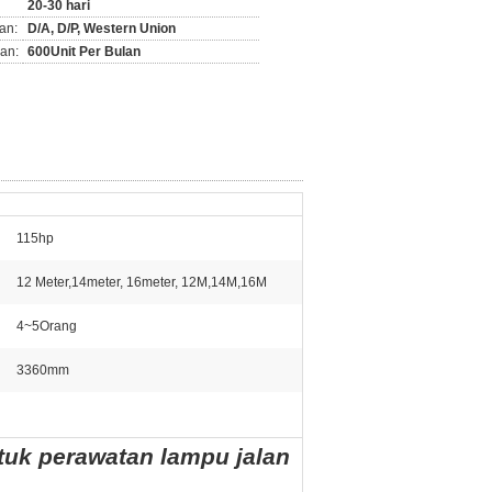
20-30 hari
an:
D/A, D/P, Western Union
an:
600Unit Per Bulan
115hp
12 Meter,14meter, 16meter, 12M,14M,16M
4~5Orang
3360mm
ntuk perawatan lampu jalan