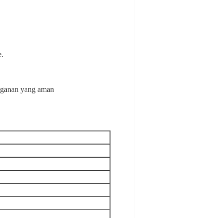
e.
.
anganan yang aman