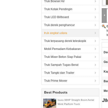
Truk Bowser Air
Truk Kotak Pendingin
Truk LED Billboard
Truk derek penghancur
k
truk angkat udara
t
Truk terpasang derek teleskopik
Mobil Pemadam Kebakaran
De
Truk Mixer Beton Siap Pakai
Ge
Truk Sampah Tugas Berat
Ka
Truk Tangki dan Trailer
Truk Prime Mover
Ba
Me
Best Products
JM
Isuzu 98HP Straight Boom Aerial
Work Platform Truck