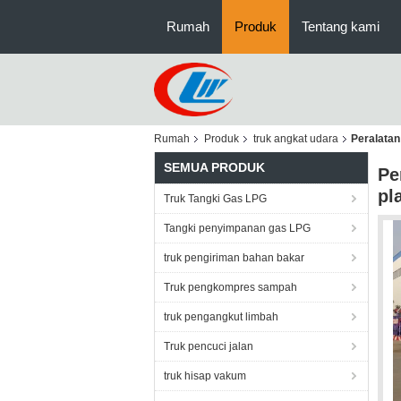
Rumah
Produk
Tentang kami
Rumah
Produk
truk angkat udara
Peralatan
SEMUA PRODUK
Pe
pl
Truk Tangki Gas LPG
Tangki penyimpanan gas LPG
truk pengiriman bahan bakar
Truk pengkompres sampah
truk pengangkut limbah
Truk pencuci jalan
truk hisap vakum