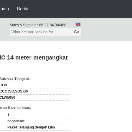
suatu
Berita
Sales & Support：
86-27-84766488
Go
 JMC 14 meter mengangkat
Suizhou, Tiongkok
CLW
CCC,ISO,SGS,BV
CLW5050
ran & pengiriman:
1
negotiable
Paket Telanjang dengan Lilin